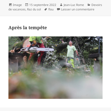
Format
Publié
Auteur
Catégories
Image
15 septembre 2022
Jean-Luc Rome
Devoirs
le
Mots-
sur Sortie d’
de vacances
,
Raz du sol
flou
Laisser un commentaire
clés
Après la tempête