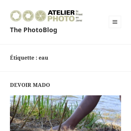
The PhotoBlog
MENU
ET
WIDGETS
Étiquette :
eau
DEVOIR MADO