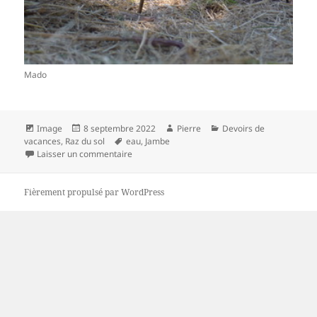
Mado
Format
Publié
Auteur
Catégories
Image
8 septembre 2022
Pierre
Devoirs de
le
Mots-
vacances
,
Raz du sol
eau
,
Jambe
clés
sur DEVOIR MADO
Laisser un commentaire
Fièrement propulsé par WordPress