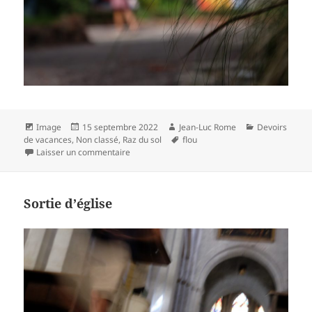
Format
Publié
Auteur
Catégories
Image
15 septembre 2022
Jean-Luc Rome
Devoirs
le
Mots-
de vacances
,
Non classé
,
Raz du sol
flou
sur Expo à Arles
clés
Laisser un commentaire
Sortie d’église