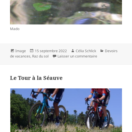
Mado
Format
Publié
Auteur
Catégories
Image
15 septembre 2022
Célia Schlick
Devoirs
le
sur Playmobil
de vacances
,
Raz du sol
Laisser un commentaire
Le Tour à la Séauve