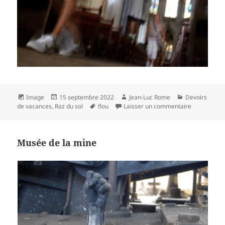
Format
Publié
Auteur
Catégories
Image
15 septembre 2022
Jean-Luc Rome
Devoirs
le
Mots-
sur Sortie d’
de vacances
,
Raz du sol
flou
Laisser un commentaire
clés
Musée de la mine