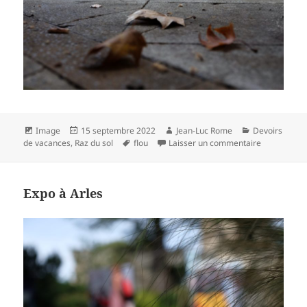
Format
Publié
Auteur
Catégories
Image
15 septembre 2022
Jean-Luc Rome
Devoirs
le
Mots-
sur Feuilles
de vacances
,
Raz du sol
flou
Laisser un commentaire
clés
Expo à Arles