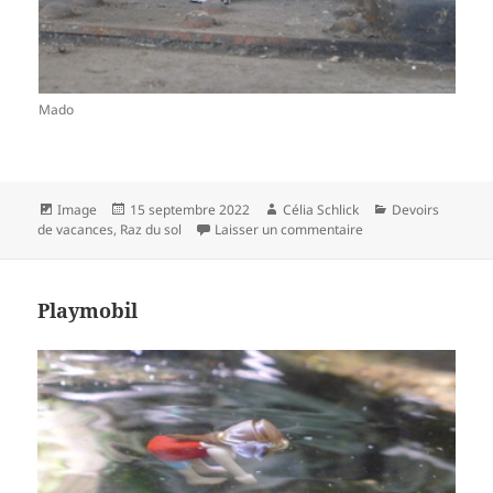
Mado
Format
Publié
Auteur
Catégories
Image
15 septembre 2022
Célia Schlick
Devoirs
le
sur Musée de la min
de vacances
,
Raz du sol
Laisser un commentaire
Playmobil