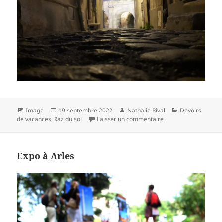
Format
Publié
Auteur
Catégories
Image
19 septembre 2022
Nathalie Rival
Devoirs
le
sur Au détour d’une 
de vacances
,
Raz du sol
Laisser un commentaire
Expo à Arles