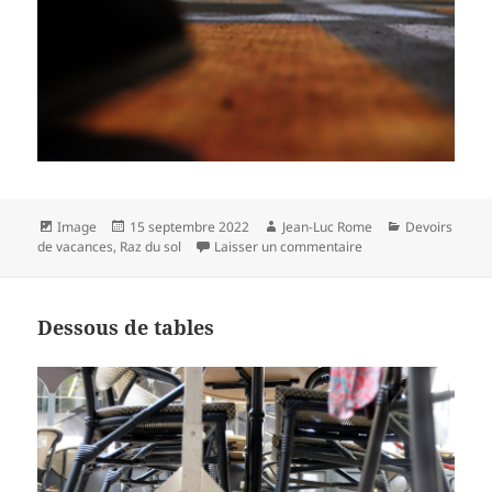
Format
Publié
Auteur
Catégories
Image
15 septembre 2022
Jean-Luc Rome
Devoirs
le
sur Carrières de lum
de vacances
,
Raz du sol
Laisser un commentaire
Dessous de tables