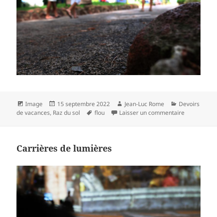
Format
Publié
Auteur
Catégories
Image
15 septembre 2022
Jean-Luc Rome
Devoirs
le
Mots-
sur Expo à A
de vacances
,
Raz du sol
flou
Laisser un commentaire
clés
Carrières de lumières