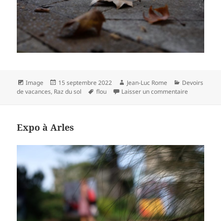
Format
Publié
Auteur
Catégories
Image
15 septembre 2022
Jean-Luc Rome
Devoirs
le
Mots-
sur Feuilles
de vacances
,
Raz du sol
flou
Laisser un commentaire
clés
Expo à Arles