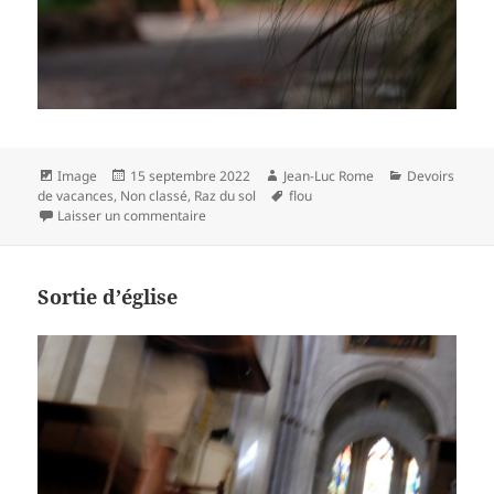
Format
Publié
Auteur
Catégories
Image
15 septembre 2022
Jean-Luc Rome
Devoirs
le
Mots-
de vacances
,
Non classé
,
Raz du sol
flou
sur Expo à Arles
clés
Laisser un commentaire
Sortie d’église