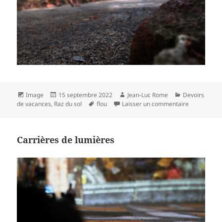
Format
Publié
Auteur
Catégories
Image
15 septembre 2022
Jean-Luc Rome
Devoirs
le
Mots-
sur Expo à A
de vacances
,
Raz du sol
flou
Laisser un commentaire
clés
Carrières de lumières