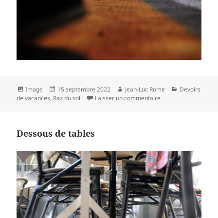
Format
Publié
Auteur
Catégories
Image
15 septembre 2022
Jean-Luc Rome
Devoirs
le
sur Carrières de lum
de vacances
,
Raz du sol
Laisser un commentaire
Dessous de tables