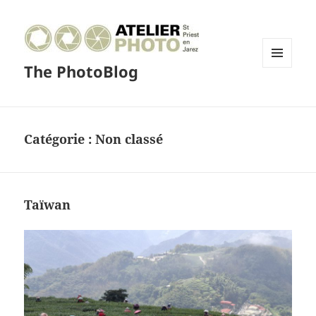
The PhotoBlog
MENU
ET
WIDGETS
Catégorie :
Non classé
Taïwan