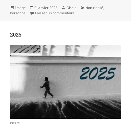
Format
Publié
Auteur
Catégories
Image
9 janvier 2025
Gisele
Non classé
,
le
sur Daphné de Jean Jaurès….
Personnel
Laisser un commentaire
2025
Pierre