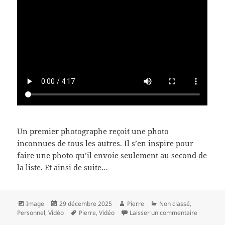
Un premier photographe reçoit une photo
inconnues de tous les autres. Il s’en inspire pour
faire une photo qu’il envoie seulement au second de
la liste. Et ainsi de suite…
Format
Publié
Auteur
Catégories
Image
29 décembre 2025
Pierre
Non classé
,
le
Mots-
sur Cadav
Personnel
,
Vidéo
Pierre
,
Vidéo
Laisser un commentaire
clés