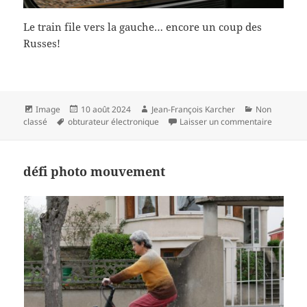
Le train file vers la gauche… encore un coup des
Russes!
Format
Publié
Auteur
Catégories
Image
10 août 2024
Jean-François Karcher
Non
Mots-
le
sur effet
classé
obturateur électronique
Laisser un commentaire
clés
défi photo mouvement