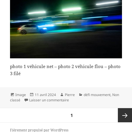
photo 1 véhicule net – photo 2 véhicule flou – photo
3 filé
Format
Publié
Auteur
Catégories
Image
11 avril 2024
Pierre
défi mouvement
,
Non
le
sur défi photo mouvement
classé
Laisser un commentaire
Pagination
PAGE
1
des
publications
Page
Fièrement propulsé par WordPress