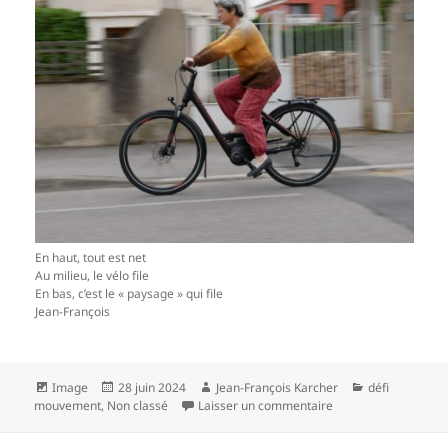
En haut, tout est net
Au milieu, le vélo file
En bas, c’est le « paysage » qui file
Jean-François
Format
Publié
Auteur
Catégories
Image
28 juin 2024
Jean-François Karcher
défi
le
sur défi photo mou
mouvement
,
Non classé
Laisser un commentaire