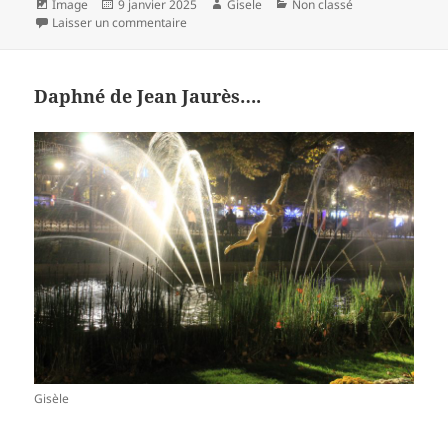
Format
Publié
Auteur
Catégories
Image
9 janvier 2025
Gisele
Non classé
le
sur canicule…
Laisser un commentaire
Daphné de Jean Jaurès….
Gisèle