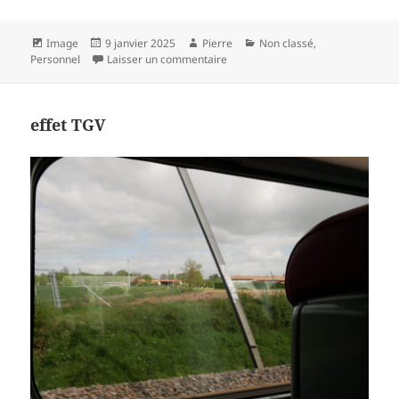
Format
Publié
Auteur
Catégories
Image
9 janvier 2025
Pierre
Non classé
,
le
sur 2025
Personnel
Laisser un commentaire
effet TGV