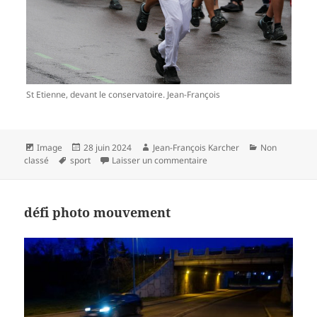
St Etienne, devant le conservatoire. Jean-François
Format
Publié
Auteur
Catégories
Image
28 juin 2024
Jean-François Karcher
Non
Mots-
le
sur Clôture de l’année: la f
classé
sport
Laisser un commentaire
clés
défi photo mouvement