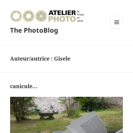
The PhotoBlog
MENU
ET
WIDGETS
Auteur/autrice :
Gisele
canicule…