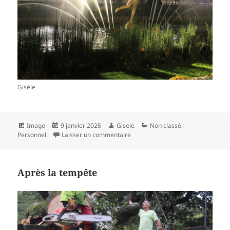
Gisèle
Format
Publié
Auteur
Catégories
Image
9 janvier 2025
Gisele
Non classé
,
le
sur Daphné de Jean Jaurès….
Personnel
Laisser un commentaire
Après la tempête