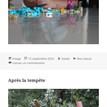
Format
Publié
Auteur
Catégories
Image
15 septembre 2022
Gisele
Non classé
le
sur LEGO
Laisser un commentaire
Après la tempête