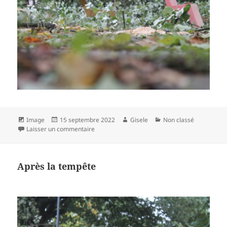
Format
Publié
Auteur
Catégories
Image
15 septembre 2022
Gisele
Non classé
le
sur Après la tempête
Laisser un commentaire
Après la tempête