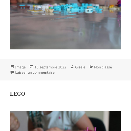
Format
Publié
Auteur
Catégories
Image
15 septembre 2022
Gisele
Non classé
le
sur LEGO
Laisser un commentaire
LEGO