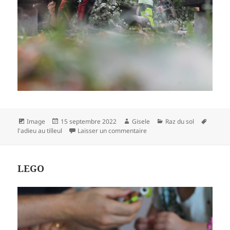
Format
Publié
Auteur
Catégories
Mots-
Image
15 septembre 2022
Gisele
Raz du sol
le
sur Après la tempête
clés
l'adieu au tilleul
Laisser un commentaire
LEGO