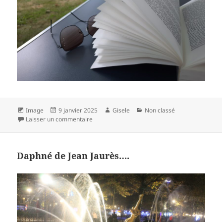
Format
Publié
Auteur
Catégories
Image
9 janvier 2025
Gisele
Non classé
le
sur canicule…
Laisser un commentaire
Daphné de Jean Jaurès….