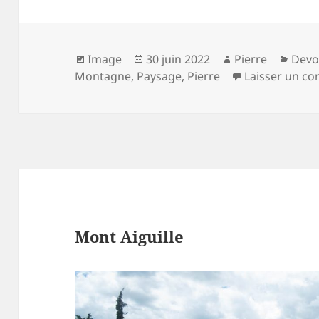
Format
Publié
Auteur
Caté
Image
30 juin 2022
Pierre
Devo
le
Montagne
,
Paysage
,
Pierre
Laisser un c
Mont Aiguille