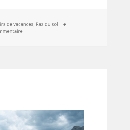
gories
Mots-
irs de vacances
,
Raz du sol
sur ¨Pas des Chabassons
clés
ommentaire