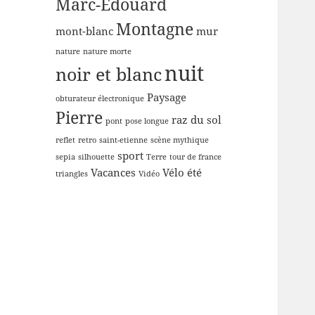
Marc-Edouard
Montagne
mont-blanc
mur
nature
nature morte
nuit
noir et blanc
Paysage
obturateur électronique
Pierre
raz du sol
pont
pose longue
reflet
retro
saint-etienne
scène mythique
sport
sepia
silhouette
Terre
tour de france
Vacances
Vélo
été
triangles
Vidéo