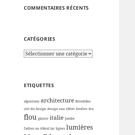
COMMENTAIRES RÉCENTS
CATÉGORIES
Catégories
ETIQUETTES
architecture
alpinisme
Brindilles
cité du design
design
eau
effort
fenêtre
feu
flou
italie
glacier
Jambe
lumières
l'adieu au tilleul
lac
lignes