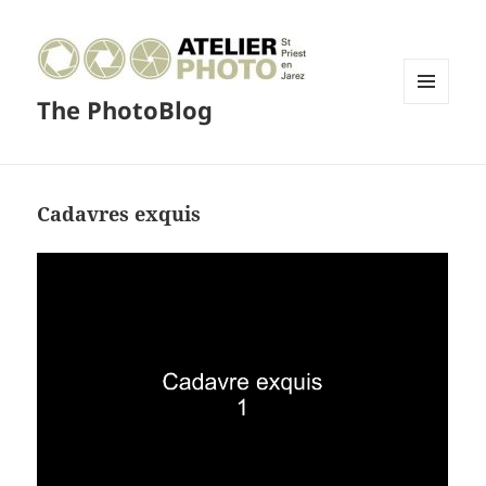
The PhotoBlog
MENU
ET
WIDGETS
Cadavres exquis