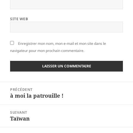
SITE WEB
Enregistrer mon nom, mon e-mail et mon site dans le
navigateur pour mon prochain commentaire.
Navigation
PRÉCÉDENT
de
à moi la patrouille !
Article
l’article
précédent :
SUIVANT
Taïwan
Article
suivant :