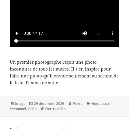
Un premier photographe reçoit une photo
inconnues de tous les autres. Il s’en inspire pour
faire une photo qu’il envoie seulement au second de
la liste. Et ainsi de suite…
Format
Publié
Auteur
Catégories
Image
29 décembre 2025
Pierre
Non classé
,
le
Mots-
Personnel
,
Vidéo
Pierre
,
Vidéo
clés