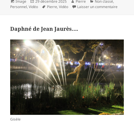
Format
Publié
Auteur
Catégories
Image
29 décembre 2025
Pierre
Non classé
,
le
Mots-
sur Cadav
Personnel
,
Vidéo
Pierre
,
Vidéo
Laisser un commentaire
clés
Daphné de Jean Jaurès….
Gisèle