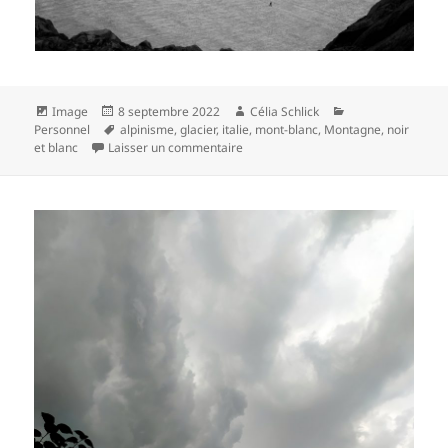
Format
Publié
Auteur
Catégories
Image
8 septembre 2022
Célia Schlick
le
Mots-
Personnel
alpinisme
,
glacier
,
italie
,
mont-blanc
,
Montagne
,
noir
clés
sur
et blanc
Laisser un commentaire