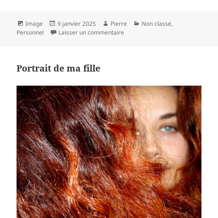
Format
Publié
Auteur
Catégories
Image
9 janvier 2025
Pierre
Non classé
,
le
sur 2025
Personnel
Laisser un commentaire
Portrait de ma fille