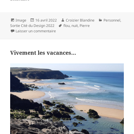
Format
Publié
Auteur
Catégories
Image
16 avril 2022
Croizier Blandine
Personnel
,
le
Mots-
Sortie Cité du Design 2022
flou
,
nuit
,
Pierre
sur Cité du design
clés
Laisser un commentaire
Vivement les vacances…