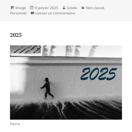
Format
Publié
Auteur
Catégories
Image
9 janvier 2025
Gisele
Non classé
,
le
sur Daphné de Jean Jaurès….
Personnel
Laisser un commentaire
2025
Pierre