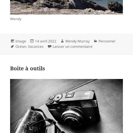
Wendy
Format
Publié
Auteur
Catégories
Image
14 avril 2022
Wendy Murray
Personnel
Mots-
le
sur Vivement les vacan
Océan
,
Vacances
Laisser un commentaire
clés
Boite à outils