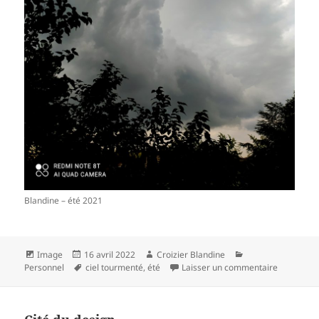
Blandine – été 2021
Format
Publié
Auteur
Catégories
Image
16 avril 2022
Croizier Blandine
le
Mots-
sur
Personnel
ciel tourmenté
,
été
Laisser un commentaire
clés