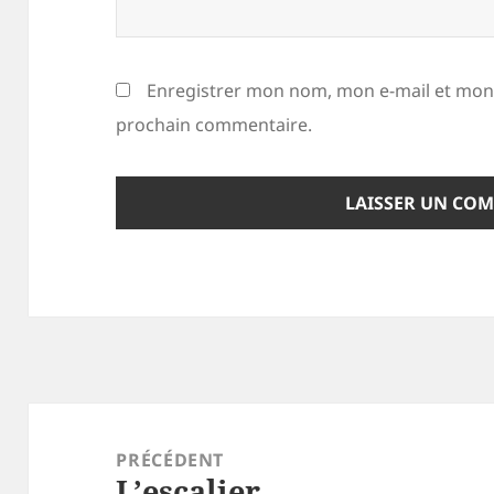
Enregistrer mon nom, mon e-mail et mon 
prochain commentaire.
Navigation
de
PRÉCÉDENT
L’escalier
l’article
Article