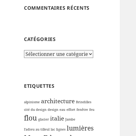
COMMENTAIRES RÉCENTS
CATÉGORIES
Catégories
ETIQUETTES
architecture
alpinisme
Brindilles
cité du design
design
eau
effort
fenêtre
feu
flou
italie
glacier
Jambe
lumières
l'adieu au tilleul
lac
lignes