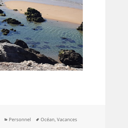
Catégories
Mots-
Personnel
Océan
,
Vacances
clés