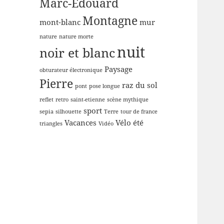
Marc-Edouard
Montagne
mont-blanc
mur
nature
nature morte
nuit
noir et blanc
Paysage
obturateur électronique
Pierre
raz du sol
pont
pose longue
reflet
retro
saint-etienne
scène mythique
sport
sepia
silhouette
Terre
tour de france
Vacances
Vélo
été
triangles
Vidéo