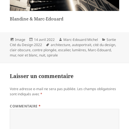
Blandine & Marc-Edouard
Format
Publié
Auteur
Catégories
Image
14 avril 2022
Marc-Edouard Michel
Sortie
le
Mots-
Cité du Design 2022
architecture
,
autoportrait
,
cité du design
,
clés
clair obscure
,
contre plongée
,
escalier
,
lumières
,
Marc-Edouard
,
mur
,
noir et blanc
,
nuit
,
spirale
Laisser un commentaire
Votre adresse e-mail ne sera pas publiée.
Les champs obligatoires
sont indiqués avec
*
COMMENTAIRE
*