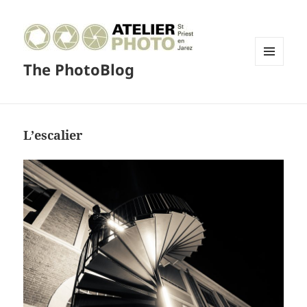
The PhotoBlog
MENU
ET
WIDGETS
L’escalier