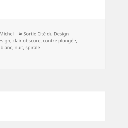
Catégories
Michel
Sortie Cité du Design
esign
,
clair obscure
,
contre plongée
,
 blanc
,
nuit
,
spirale