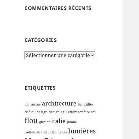
COMMENTAIRES RÉCENTS
CATÉGORIES
Catégories
ETIQUETTES
architecture
alpinisme
Brindilles
cité du design
design
eau
effort
fenêtre
feu
flou
italie
glacier
Jambe
lumières
l'adieu au tilleul
lac
lignes