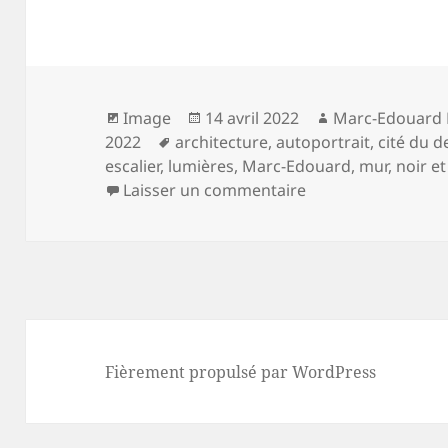
Format
Publié
Auteur
Image
14 avril 2022
Marc-Edouard 
Mots-
le
2022
architecture
,
autoportrait
,
cité du d
clés
escalier
,
lumières
,
Marc-Edouard
,
mur
,
noir et
sur L’escalier
Laisser un commentaire
Fièrement propulsé par WordPress