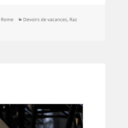
Catégories
c Rome
Devoirs de vacances
,
Raz
r Expo à Arles