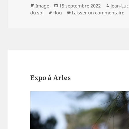
Format
Publié
Auteur
Image
15 septembre 2022
Jean-Lu
Mots-
le
su
du sol
flou
Laisser un commentaire
clés
Expo à Arles