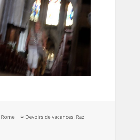
Catégories
c Rome
Devoirs de vacances
,
Raz
r Sortie d’église