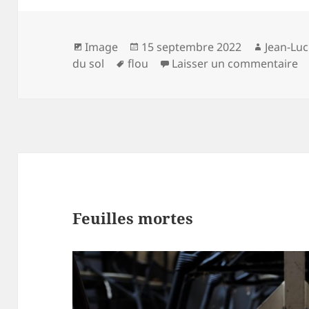
Format
Publié
Auteur
Image
15 septembre 2022
Jean-Lu
Mots-
le
su
du sol
flou
Laisser un commentaire
clés
Feuilles mortes