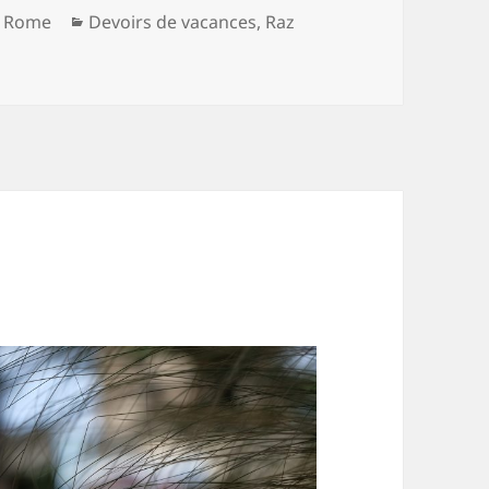
Catégories
c Rome
Devoirs de vacances
,
Raz
r Feuilles mortes