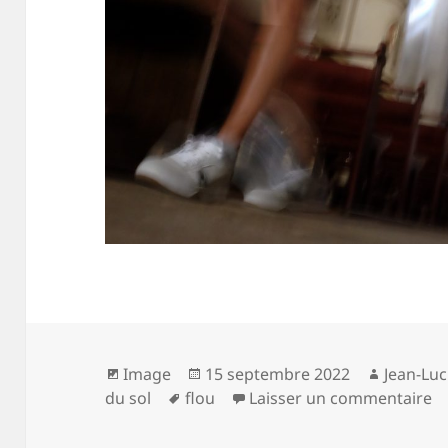
Format
Publié
Auteur
Image
15 septembre 2022
Jean-Lu
Mots-
le
su
du sol
flou
Laisser un commentaire
clés