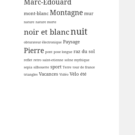
Marc-Edouard
Montagne
mont-blanc
mur
nature
nature morte
nuit
noir et blanc
Paysage
obturateur électronique
Pierre
raz du sol
pont
pose longue
reflet
retro
saint-etienne
scène mythique
sport
sepia
silhouette
Terre
tour de france
Vacances
Vélo
été
triangles
Vidéo