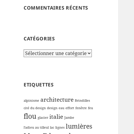
COMMENTAIRES RÉCENTS
CATÉGORIES
Catégories
ETIQUETTES
architecture
alpinisme
Brindilles
cité du design
design
eau
effort
fenêtre
feu
flou
italie
glacier
Jambe
lumières
l'adieu au tilleul
lac
lignes