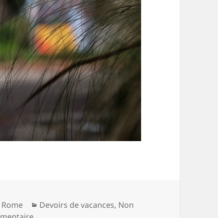
Catégories
c Rome
Devoirs de vacances
,
Non
sur Expo à Arles
mmentaire