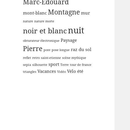
Marc-Edouard
Montagne
mont-blanc
mur
nature
nature morte
nuit
noir et blanc
Paysage
obturateur électronique
Pierre
raz du sol
pont
pose longue
reflet
retro
saint-etienne
scène mythique
sport
sepia
silhouette
Terre
tour de france
Vacances
Vélo
été
triangles
Vidéo