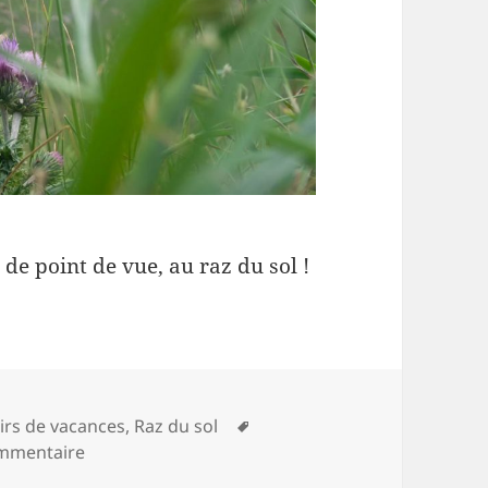
de point de vue, au raz du sol !
gories
Mots-
irs de vacances
,
Raz du sol
sur ¨Pas des Chabassons
clés
ommentaire