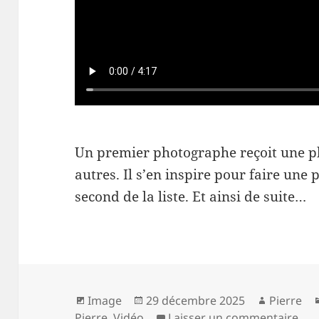
Un premier photographe reçoit une ph
autres. Il s’en inspire pour faire une
second de la liste. Et ainsi de suite…
Format
Publié
Auteur
Image
29 décembre 2025
Pierre
le
sur
Pierre
,
Vidéo
Laisser un commentaire