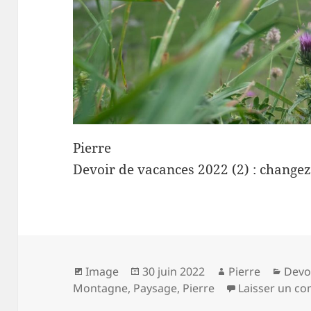
Pierre
Devoir de vacances 2022 (2) : changez 
Format
Publié
Auteur
Caté
Image
30 juin 2022
Pierre
Devo
le
Montagne
,
Paysage
,
Pierre
Laisser un c