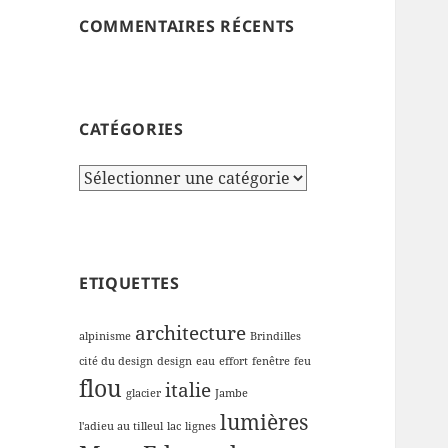
COMMENTAIRES RÉCENTS
CATÉGORIES
Catégories
ETIQUETTES
architecture
alpinisme
Brindilles
cité du design
design
eau
effort
fenêtre
feu
flou
italie
glacier
Jambe
lumières
l'adieu au tilleul
lac
lignes