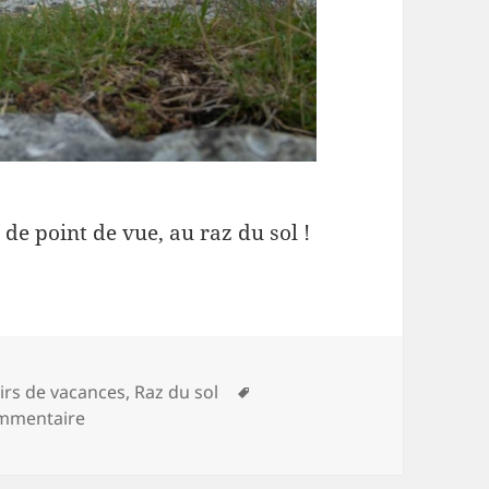
de point de vue, au raz du sol !
gories
Mots-
irs de vacances
,
Raz du sol
sur Mont Aiguille
clés
ommentaire