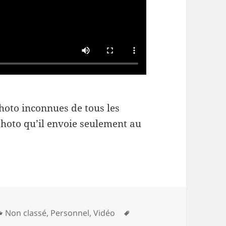
oto inconnues de tous les
 photo qu’il envoie seulement au
Catégories
Mots-
Non classé
,
Personnel
,
Vidéo
 Cadavres exquis
clés