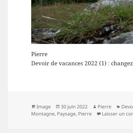
Pierre
Devoir de vacances 2022 (1) : changez 
Format
Publié
Auteur
Caté
Image
30 juin 2022
Pierre
Devo
le
Montagne
,
Paysage
,
Pierre
Laisser un c