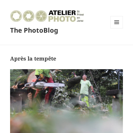
The PhotoBlog
MENU
ET
WIDGETS
Après la tempête