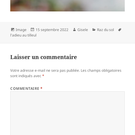
Format
Publié
Auteur
Catégories
Mots-
Image
15 septembre 2022
Gisele
Raz du sol
le
clés
l'adieu au tilleul
Laisser un commentaire
Votre adresse e-mail ne sera pas publiée.
Les champs obligatoires
sont indiqués avec
*
COMMENTAIRE
*