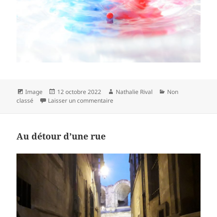
Format
Publié
Auteur
Catégories
Image
12 octobre 2022
Nathalie Rival
Non
le
sur J’ai la goutte
classé
Laisser un commentaire
Au détour d’une rue