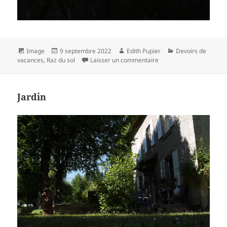
Format
Publié
Auteur
Catégories
Image
9 septembre 2022
Edith Pupier
Devoirs de
le
sur Seau
vacances
,
Raz du sol
Laisser un commentaire
Jardin