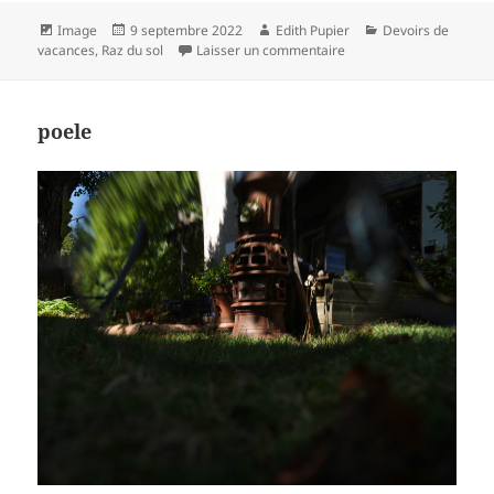
Format
Publié
Auteur
Catégories
Image
9 septembre 2022
Edith Pupier
Devoirs de
le
sur Sous Bois
vacances
,
Raz du sol
Laisser un commentaire
poele