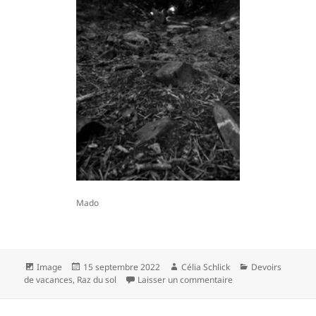
Mado
Format
Publié
Auteur
Catégories
Image
15 septembre 2022
Célia Schlick
Devoirs
le
sur Dans les bois
de vacances
,
Raz du sol
Laisser un commentaire