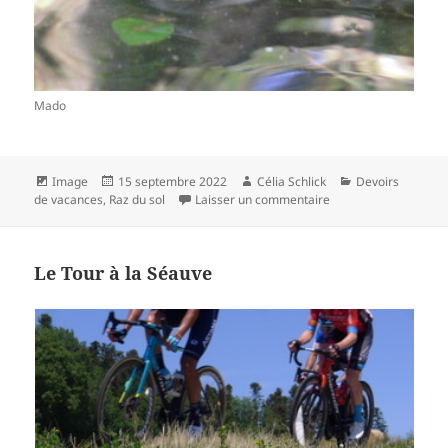
Mado
Format
Publié
Auteur
Catégories
Image
15 septembre 2022
Célia Schlick
Devoirs
le
sur Playmobil
de vacances
,
Raz du sol
Laisser un commentaire
Le Tour à la Séauve