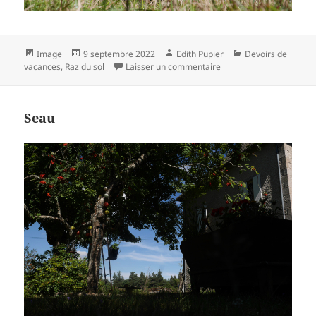
Format
Publié
Auteur
Catégories
Image
9 septembre 2022
Edith Pupier
Devoirs de
le
sur Palissade
vacances
,
Raz du sol
Laisser un commentaire
Seau