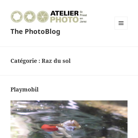
The PhotoBlog
MENU
ET
WIDGETS
Catégorie :
Raz du sol
Playmobil