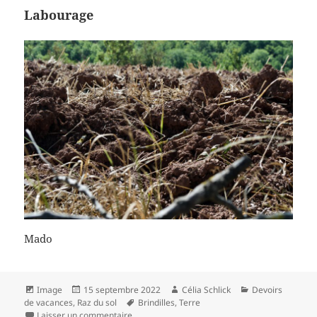
Labourage
Mado
Format
Publié
Auteur
Catégories
Image
15 septembre 2022
Célia Schlick
Devoirs
le
Mots-
de vacances
,
Raz du sol
Brindilles
,
Terre
sur Labourage
clés
Laisser un commentaire