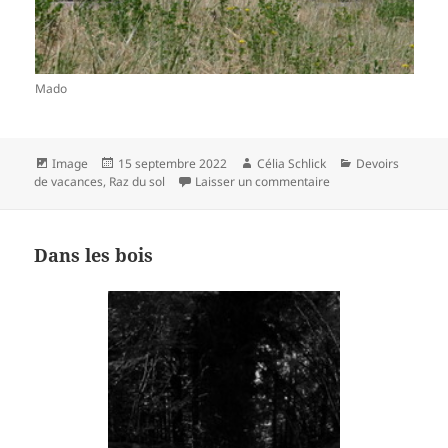
Mado
Format
Publié
Auteur
Catégories
Image
15 septembre 2022
Célia Schlick
Devoirs
le
sur Le Tour à la Séau
de vacances
,
Raz du sol
Laisser un commentaire
Dans les bois