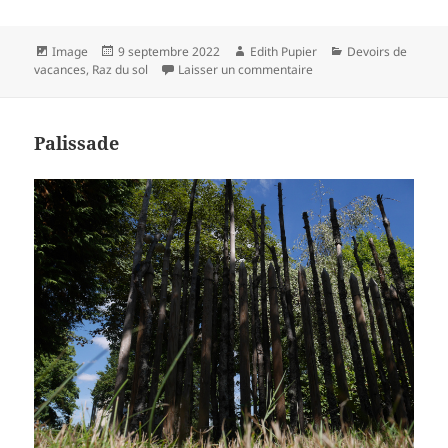
Format
Publié
Auteur
Catégories
Image
9 septembre 2022
Edith Pupier
Devoirs de
le
sur poele
vacances
,
Raz du sol
Laisser un commentaire
Palissade