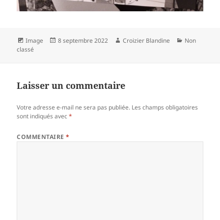
Format
Publié
Auteur
Catégories
Image
8 septembre 2022
Croizier Blandine
Non
le
classé
Laisser un commentaire
Votre adresse e-mail ne sera pas publiée.
Les champs obligatoires
sont indiqués avec
*
COMMENTAIRE
*