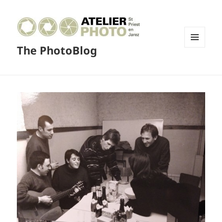
The PhotoBlog
MENU
ET
WIDGETS