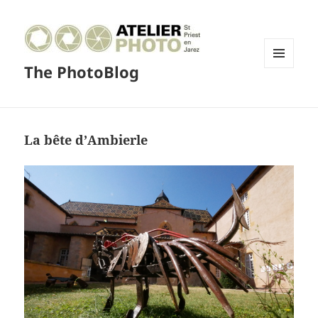
The PhotoBlog
MENU
ET
WIDGETS
La bête d’Ambierle