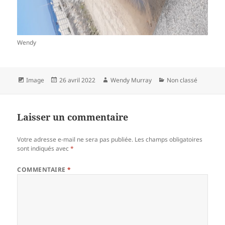
Wendy
Format
Publié
Auteur
Catégories
Image
26 avril 2022
Wendy Murray
Non classé
le
Laisser un commentaire
Votre adresse e-mail ne sera pas publiée.
Les champs obligatoires
sont indiqués avec
*
COMMENTAIRE
*