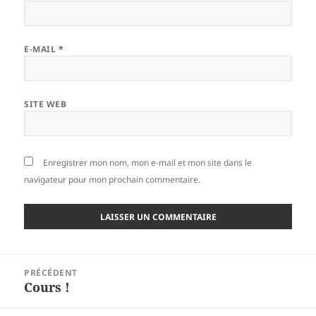
E-MAIL
*
SITE WEB
Enregistrer mon nom, mon e-mail et mon site dans le
navigateur pour mon prochain commentaire.
Navigation
PRÉCÉDENT
de
Cours !
Article
l’article
précédent :