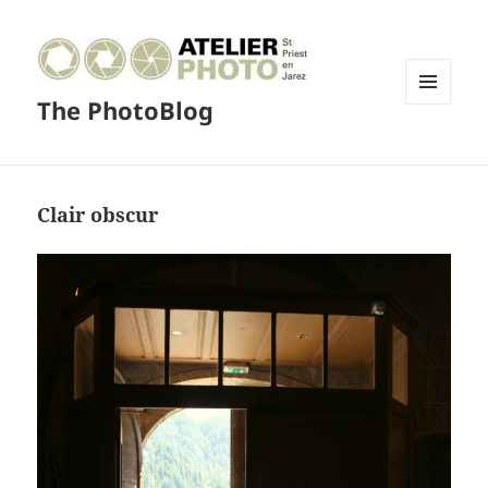
The PhotoBlog
MENU
ET
WIDGETS
Clair obscur